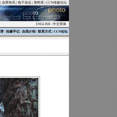
|
业界快讯
|
电子杂志
|
资料库
|
CCN传媒论坛
ENGLISH
-
中文简体
推荐
|
拍摄手记
|
自我介绍
|
联系方式
|
CCN论坛