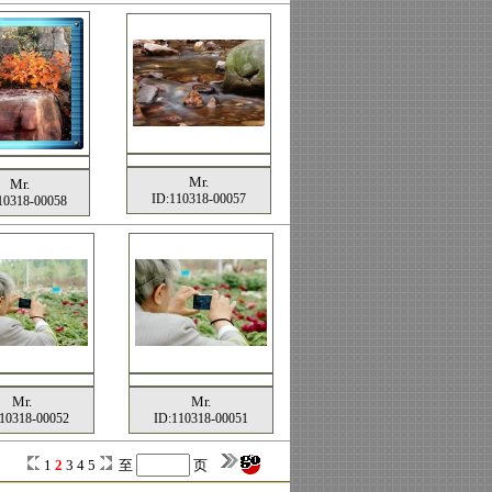
Mr.
Mr.
ID:110318-00057
10318-00058
Mr.
Mr.
10318-00052
ID:110318-00051
1
2
3
4
5
至
页