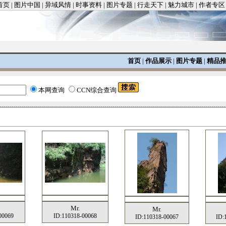
首页
|
图片中国
|
异域风情
|
时事资料
|
图片专题
|
行走天下
|
魅力城市
|
作者专区
首页
|
作品展示
|
图片专题
|
精品
本网查询
CCN综合查询
Mr.
Mr.
00069
ID:110318-00068
ID:110318-00067
ID: