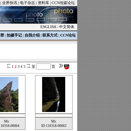
|
业界快讯
|
电子杂志
|
资料库
|
CCN传媒论坛
ENGLISH
-
中文简体
推荐
|
拍摄手记
|
自我介绍
|
联系方式
|
CCN论坛
1
2
3
4
5
至
页
Mr.
Mr.
110318-00064
ID:110318-00063