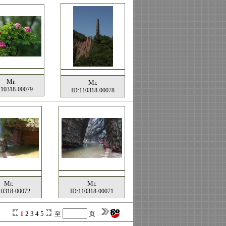
Mr.
Mr.
110318-00079
ID:110318-00078
Mr.
Mr.
10318-00072
ID:110318-00071
1
2
3
4
5
至
页