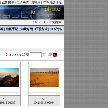
|
业界快讯
|
电子杂志
|
资料库
|
CCN传媒论坛
ENGLISH
-
中文简体
推荐
|
拍摄手记
|
自我介绍
|
联系方式
|
CCN论坛
1
2
3
4
5
至
页
Mr.
Mr.
10318-00085
ID:110318-00084