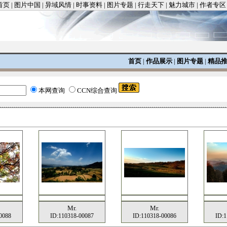
首页
|
图片中国
|
异域风情
|
时事资料
|
图片专题
|
行走天下
|
魅力城市
|
作者专区
首页
|
作品展示
|
图片专题
|
精品
本网查询
CCN综合查询
Mr.
Mr.
0088
ID:110318-00087
ID:110318-00086
ID:1