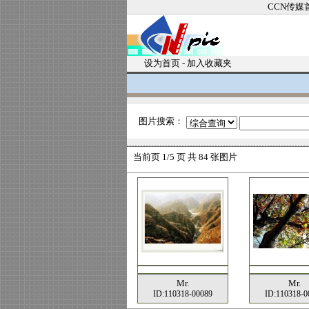
CCN传媒
设为首页
-
加入收藏夹
图片搜索：
当前页
1/5 页 共
84
张图片
Mr.
Mr.
ID:110318-00089
ID:110318-0